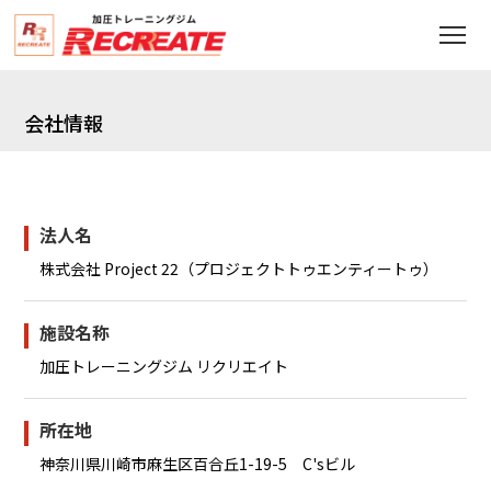
会社情報
加圧トレーニングとは
加圧トレーニングの目的
法人名
各トレーニングコース紹介
株式会社 Project 22（プロジェクトトゥエンティートゥ）
ストレッチの大切さ
料金について
施設名称
指導方針
加圧トレーニングジム リクリエイト
会員様の声
訪問加圧トレーニング
所在地
加圧健康コラム
神奈川県川崎市麻生区百合丘1-19-5 C'sビル